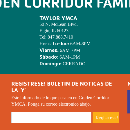
DEN CORRIDOR FAMI
TAYLOR YMCA
50 N. McLean Blvd.
Elgin, IL 60123
Tel:
847.888.7410
Lu-Jue:
Horas:
6AM-8PM
Viernes:
6AM-7PM
Sábado:
6AM-1PM
Domingo:
CERRADO
REGISTRESE! BOLETIN DE NOTICAS DE
LA 'Y'
Este informado de lo que pasa en en Golden Corridor
YMCA. Ponga su correo electronico abajo.