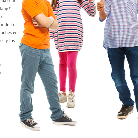
una serie
aking*
 e
or de la
noches en
es y los
s
o
)