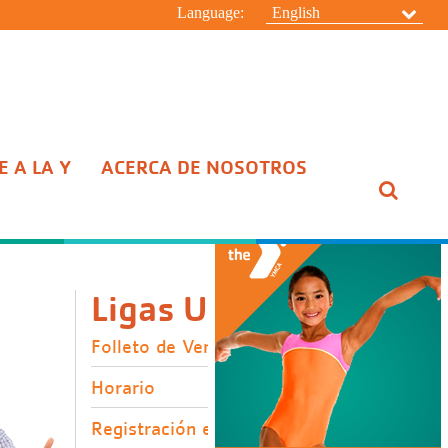
Language:
English
 A LA Y
ACERCA DE NOSOTROS
ESCONDER
Ligas Utiles
Folleto de Verano
Horario
Registración en Línea