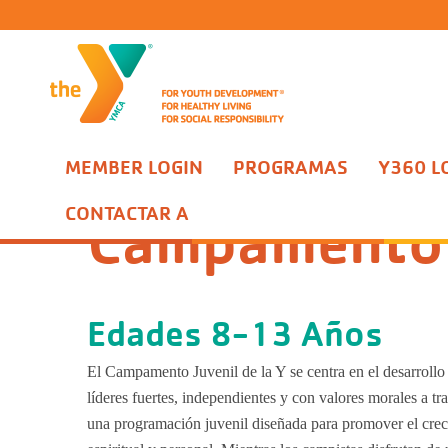
MEMBER LOGIN
PROGRAMAS
Y360 L
Programas
Campamento Edwards para Residentes
Campam
CONTACTAR A
Campamento 
Edades 8-13 Años
El Campamento Juvenil de la Y se centra en el desarrollo
líderes fuertes, independientes y con valores morales a tr
una programación juvenil diseñada para promover el cre