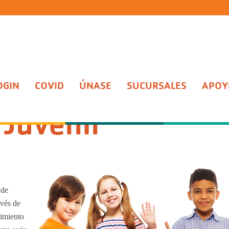
OGIN
COVID
ÚNASE
SUCURSALES
APOYE
ento Juvenil
Juvenil
 de
avés de
cimiento