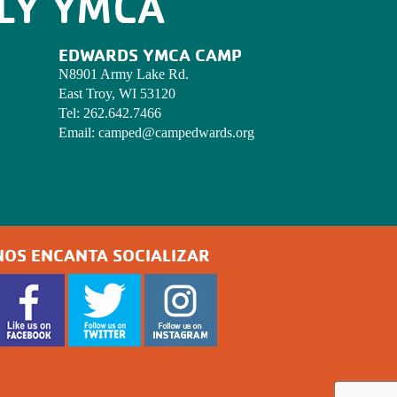
LY YMCA
EDWARDS YMCA CAMP
N8901 Army Lake Rd.
East Troy, WI 53120
Tel:
262.642.7466
Email:
camped@campedwards.org
NOS ENCANTA SOCIALIZAR