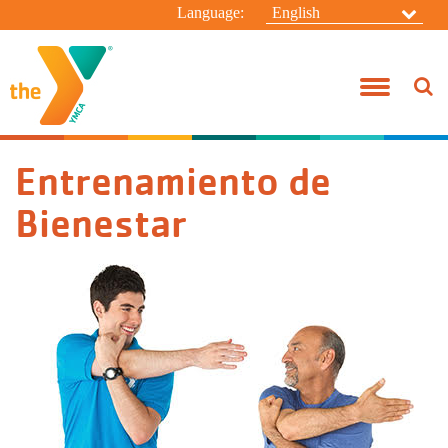
Language:
English
Antes y Después de la Escuela
Unete a la Y
Sucursal Campanelli
Apoye a la Y
Acerca de Nosotros
Connectarse
Campanelli 
Guías de A
Ejercicio d
Iniciación a
Campamento
Campamento
Desarrollo Juvenil
Beneficios
Sucursal Taylor
Voluntariado
Junta de Directores
Consultas Generales
Campamento
Princesas A
Adulto May
Preescolar 
Campamento
Campamento
Kasper
Entrenamiento de
Viviendo Sanamente
Cuotas
Campamento Edwards
Eventos Especiales
Nuestro enfoque
Contacte al Campamento Edwards
Taylor Depo
Entrenamie
Jóvenes Ap
Campamento
Mini Camp
Campamento
Bienestar
Deportes Acuáticos
Personal Militar
Mi Historia de la "Y"
Oportunidades de Empleo
Directorio de Liderazgo
Comienzo d
Yoga
Adultos/Ad
Viajes de A
Sucursal Ta
Campamento de Día de Verano
Silver Sneakers
Noticias de la Y
Campanelli 
Entrenamien
Lecciones P
Programa de
Campamento Edwards para Residentes
Asistencia Financiera
Centro de B
Nadar en la
Día de Ca
Políticas
Deportes pa
Clases de A
Campamento
Anuncios
Campamento