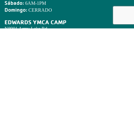
Sábado:
6AM-1PM
Domingo:
CERRADO
EDWARDS YMCA CAMP
N8901 Army Lake Rd.
East Troy, WI 53120
Tel:
262.642.7466
Email:
camped@campedwards.org
DECLARATORIA DE MISION
Poner principios cristianos en práctica a través de programas que
construyen un espíritu mente y cuerpo saludables para todos.
REGISTRESE! BOLETIN DE NOTICAS DE LA 'Y'
Este informado de lo que pasa en en Golden Corridor YMCA.
Ponga su correo electronico abajo.