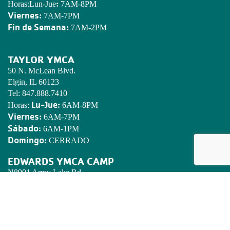
:
Horas:Lun-Jue
7AM-8PM
Viernes:
7AM-7PM
Fin de Semana:
7AM-2PM
TAYLOR YMCA
50 N. McLean Blvd.
Elgin, IL 60123
Tel:
847.888.7410
Lu-Jue:
Horas:
6AM-8PM
Viernes:
6AM-7PM
Sábado:
6AM-1PM
Domingo:
CERRADO
EDWARDS YMCA CAMP
N8901 Army Lake Rd.
East Troy, WI 53120
Tel:
262.642.7466
Email:
camped@campedwards.org