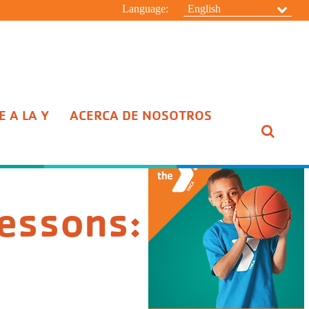
Language:
English
 A LA Y
ACERCA DE NOSOTROS
ESCONDER
Lessons: