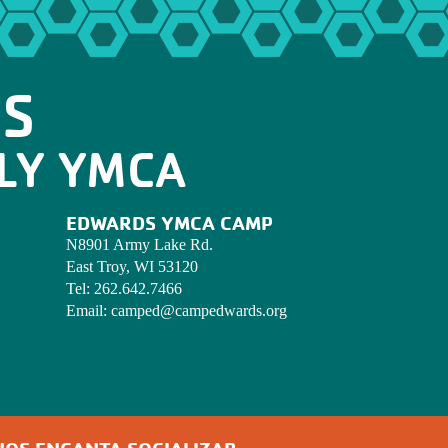
OS
LY YMCA
EDWARDS YMCA CAMP
N8901 Army Lake Rd.
East Troy, WI 53120
Tel:
262.642.7466
Email:
camped@campedwards.org