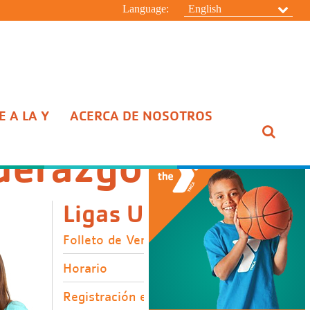
Language:
English
 A LA Y
ACERCA DE NOSOTROS
iderazgo
ESCONDER
Ligas Utiles
Folleto de Verano
Horario
Registración en Línea