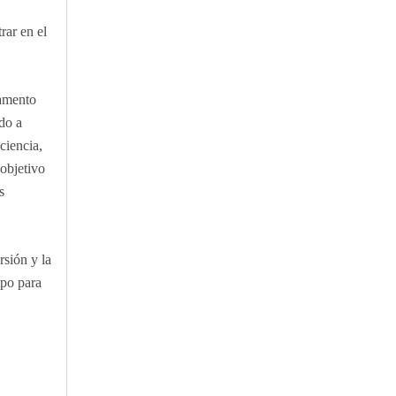
rar en el
pamento
do a
ciencia,
 objetivo
s
rsión y la
mpo para