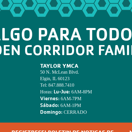
LGO PARA TOD
DEN CORRIDOR FAMI
TAYLOR YMCA
50 N. McLean Blvd.
Elgin, IL 60123
Tel:
847.888.7410
Lu-Jue:
Horas:
6AM-8PM
Viernes:
6AM-7PM
Sábado:
6AM-1PM
Domingo:
CERRADO