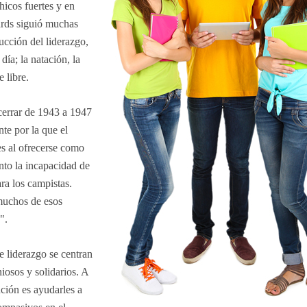
icos fuertes y en
ards siguió muchas
ucción del liderazgo,
ía; la natación, la
e libre.
cerrar de 1943 a 1947
te por la que el
es al ofrecerse como
nto la incapacidad de
a los campistas.
"muchos de esos
".
e liderazgo se centran
iosos y solidarios. A
ción es ayudarles a