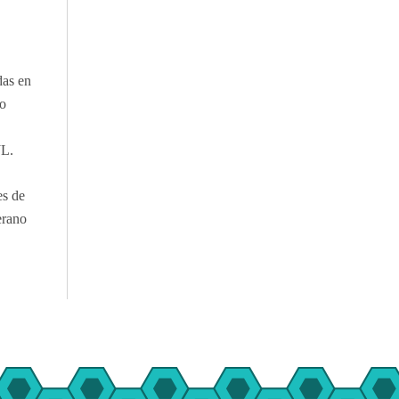
das en
to
JL.
es de
erano