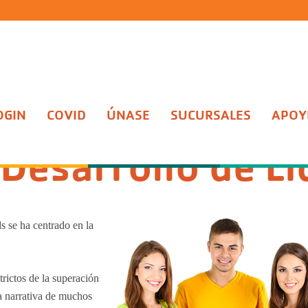
OGIN
COVID
ÚNASE
SUCURSALES
APOYE
a de Desarrollo de Liderazgo
Desarrollo de L
 se ha centrado en la
rictos de la superación
la narrativa de muchos