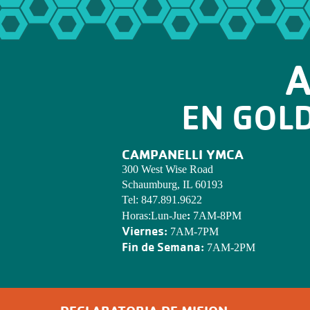
A
EN GOL
CAMPANELLI YMCA
300 West Wise Road
Schaumburg, IL 60193
Tel:
847.891.9622
:
Horas:Lun-Jue
7AM-8PM
Viernes:
7AM-7PM
Fin de Semana:
7AM-2PM