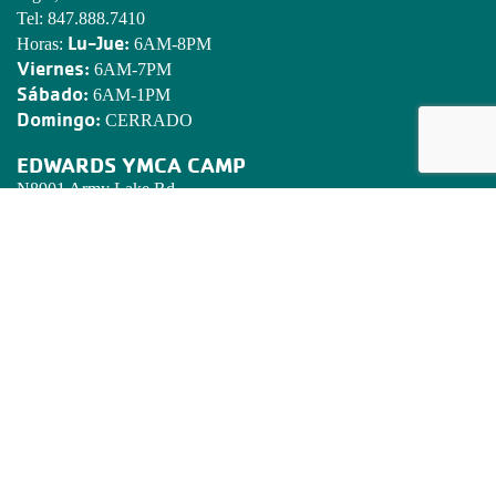
Tel:
847.888.7410
Lu-Jue:
Horas:
6AM-8PM
Viernes:
6AM-7PM
Sábado:
6AM-1PM
Domingo:
CERRADO
EDWARDS YMCA CAMP
N8901 Army Lake Rd.
East Troy, WI 53120
Tel:
262.642.7466
Email:
camped@campedwards.org
DECLARATORIA DE MISION
Poner principios cristianos en práctica a través de programas que
construyen un espíritu mente y cuerpo saludables para todos.
REGISTRESE! BOLETIN DE NOTICAS DE LA 'Y'
Este informado de lo que pasa en en Golden Corridor YMCA.
Ponga su correo electronico abajo.