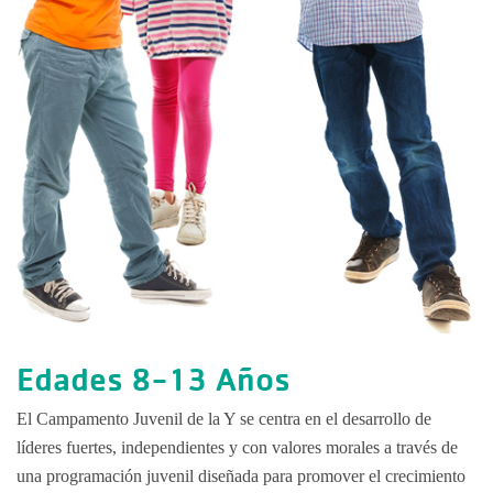
Campamento
Retiro de a
Operaciones
Grupos y Re
Educación 
Edades 8-13 Años
El Campamento Juvenil de la Y se centra en el desarrollo de
líderes fuertes, independientes y con valores morales a través de
una programación juvenil diseñada para promover el crecimiento