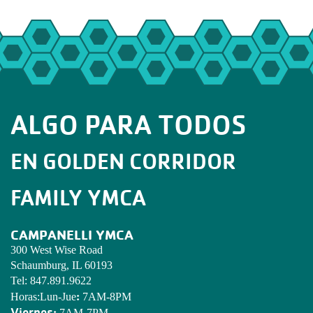
ALGO PARA TODOS
EN GOLDEN CORRIDOR
FAMILY YMCA
CAMPANELLI YMCA
300 West Wise Road
Schaumburg, IL 60193
Tel:
847.891.9622
:
Horas:Lun-Jue
7AM-8PM
Viernes:
7AM-7PM