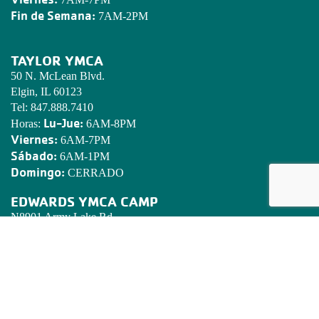
Fin de Semana:
7AM-2PM
TAYLOR YMCA
50 N. McLean Blvd.
Elgin, IL 60123
Tel:
847.888.7410
Lu-Jue:
Horas:
6AM-8PM
Viernes:
6AM-7PM
Sábado:
6AM-1PM
Domingo:
CERRADO
EDWARDS YMCA CAMP
N8901 Army Lake Rd.
East Troy, WI 53120
Tel:
262.642.7466
Email:
camped@campedwards.org
DECLARATORIA DE MISION