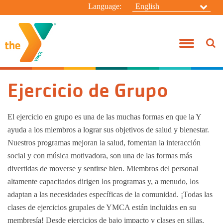
Language:
English
Antes y Después de la Escuela
Unete a la Y
Sucursal Campanelli
Apoye a la Y
Acerca de Nosotros
Connectarse
Campanelli 
Guías de A
Ejercicio d
Iniciación a
Campamento
Campamento
Desarrollo Juvenil
Beneficios
Sucursal Taylor
Voluntariado
Junta de Directores
Consultas Generales
Campamento
Princesas A
Adulto May
Preescolar 
Campamento
Campamento
Kasper
Ejercicio de Grupo
Viviendo Sanamente
Cuotas
Campamento Edwards
Eventos Especiales
Nuestro enfoque
Contacte al Campamento Edwards
Taylor Depo
Entrenamie
Jóvenes Ap
Campamento
Mini Camp
Campamento
Deportes Acuáticos
Personal Militar
Mi Historia de la "Y"
Oportunidades de Empleo
Directorio de Liderazgo
Comienzo d
Yoga
Adultos/Ad
Viajes de A
El ejercicio en grupo es una de las muchas formas en que la Y
Sucursal Ta
ayuda a los miembros a lograr sus objetivos de salud y bienestar.
Campamento de Día de Verano
Silver Sneakers
Noticias de la Y
Campanelli 
Entrenamien
Lecciones P
Programa de
Nuestros programas mejoran la salud, fomentan la interacción
social y con música motivadora, son una de las formas más
Campamento Edwards para Residentes
Asistencia Financiera
Centro de B
Nadar en la
Día de Ca
divertidas de moverse y sentirse bien. Miembros del personal
altamente capacitados dirigen los programas y, a menudo, los
Políticas
Deportes pa
Clases de A
Campamento
adaptan a las necesidades específicas de la comunidad. ¡Todas las
clases de ejercicios grupales de YMCA están incluidas en su
Anuncios
Campamento
membresía! Desde ejercicios de bajo impacto y clases en sillas,