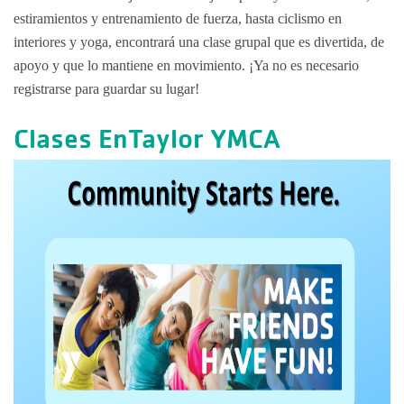
estiramientos y entrenamiento de fuerza, hasta ciclismo en
Campamento
interiores y yoga, encontrará una clase grupal que es divertida, de
apoyo y que lo mantiene en movimiento. ¡Ya no es necesario
Retiro de a
registrarse para guardar su lugar!
Operaciones
Clases EnTaylor YMCA
Grupos y Re
Educación 