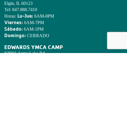
Elgin, IL 60123
Tel:
847.888.7410
Lu-Jue:
Horas:
6AM-8PM
Viernes:
6AM-7PM
Sábado:
6AM-1PM
Domingo:
CERRADO
EDWARDS YMCA CAMP
N8901 Army Lake Rd.
East Troy, WI 53120
Tel:
262.642.7466
Email:
camped@campedwards.org
DECLARATORIA DE MISION
Poner principios cristianos en práctica a través de programas que
construyen un espíritu mente y cuerpo saludables para todos.
REGISTRESE! BOLETIN DE NOTICAS DE LA 'Y'
Este informado de lo que pasa en en Golden Corridor YMCA.