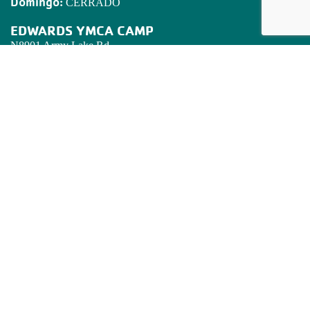
Domingo:
CERRADO
EDWARDS YMCA CAMP
N8901 Army Lake Rd.
East Troy, WI 53120
Tel:
262.642.7466
Email:
camped@campedwards.org
DECLARATORIA DE MISION
Poner principios cristianos en práctica a través de programas que
construyen un espíritu mente y cuerpo saludables para todos.
REGISTRESE! BOLETIN DE NOTICAS DE LA 'Y'
Este informado de lo que pasa en en Golden Corridor YMCA.
Ponga su correo electronico abajo.