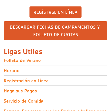
Campamento
REGÍSTRSE EN LÍNEA
Retiro de a
DESCARGAR FECHAS DE CAMPAMENTOS Y 
FOLLETO DE CUOTAS
Operaciones
Grupos y Re
Ligas Utiles
Educación 
Folleto de Verano
Horario
Registración en Línea
Haga sus Pagos
Servicio de Comida